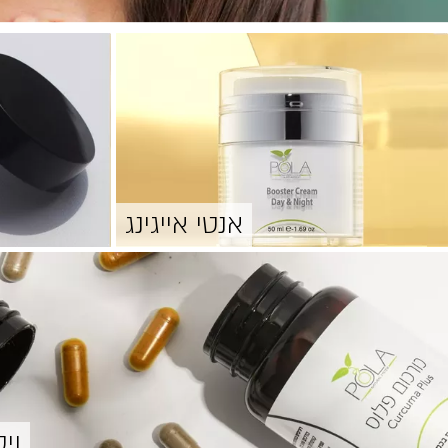
אנטי אייגינג
וי