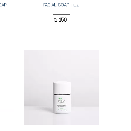
סבון-FACIAL SOAP
CNE SOAP
₪
150