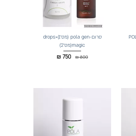
מדכא מלנין -POLA
סרום-pola gen (מס'1)+drops
magic(מס'2)
₪
750
800 ₪