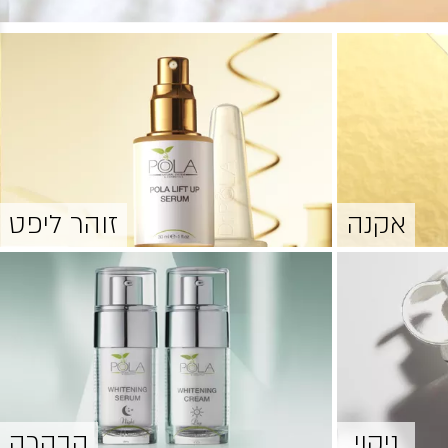
אקנה
זוהר ליפט
ניקוי
הבהרה