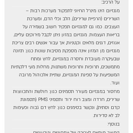
על הרכיב:
מגנזיום הינו מינרל החיוני לתפקוד מערכות רבות –
השרירים (הרפיית שרירים), הלב וכלי הדם, ומערכת
העצבים. כמו גם למגנזיום תפקיד חשוב בשמירה על
בריאות העצמות. מגנזיום במזון ניתן לקבל מירוקים עליים,
אגוזים, דגנים מלאים וקטניות, אך עבור אנשים רבים צריכת
מגנזיום מן המזון אינה מספקת מסיבות שונות כגון: תזונה
שבעיקרה מעובדת וחסרה במגנזיום, לחץ ומתח
מתמשכים, תרופות ותרופות משתנות, מחלות מעי דלקתיות
המשפיעות על ספיגת המגנזיום, שתיית אלכוהול מרובה
ועוד.
מחסור במגנזיום מעורר תסמינים כגון: חולשת והתכווצות
שרירים, חרדה ומצב רוח ירוד ותסמיני PMS (תסמונת
קדם וסתית), ונקשר בסימנים כגון: לחץ דם גבוה ופעימות
לב לא סדירות.
בנוסף:
המוצר מותאם לצריכה של צמחוניים וטבעוניים