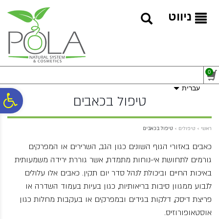
לתפריט
לתוכן
לתפריט
אתר
המרכזי
נגישות
ניווט
0
עברית
פ
טיפול בכאבים
סר
ראשי
>
טיפולים
>
טיפול בכאבים
כאבים באזורי הגוף השונים כגון הגב, השרירים או המפרקים
נג
גורמים לתחושת אי-נוחות מתמדת, אשר גוררת ירידה משמעותית
באיכות החיים וביכולת לנהל סדר יום תקין. כאבים אלו עלולים
לנבוע ממגוון סיבות בריאותיות, כגון בעיות בעמוד השדרה או
פריצת דיסק, דלקות בגידים ובמפרקים או בעקבות מחלות כגון
אוסטאופורוזיס.